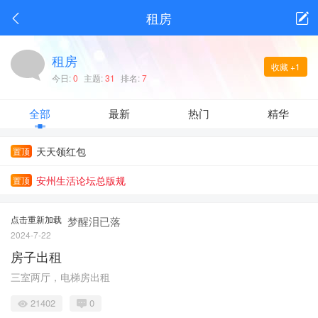
安州生活APP
租房
+关注
安州人自己的生活平台
租房
收藏
+1
今日:
0
主题:
31
排名:
7
全部
最新
热门
精华
天天领红包
置顶
安州生活论坛总版规
置顶
点击重新加载
梦醒泪已落
2024-7-22
房子出租
三室两厅，电梯房出租
21402
0