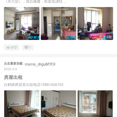
（共六层），震后修建，框架现浇结 ...
5图
972
1
点击重新加载
msms_drguMYOI
2020-3-9
房屋出租
白鹤林两居室出租电话15881626763