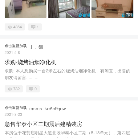
7图
4364
1
点击重新加载
丁丁猫
2021-5-8
求购-烧烤油烟净化机
求购: 本人想购买一台2米左右的烧烤油烟净化机，有闲置，出售的
朋友请留言...... ...
782
0
点击重新加载
msms_keAc9qnw
2021-3-23
急售华泰小区二期震后建精装房
本房位于花荄启明星大道北段华泰小区二期（8-13单元），第四层