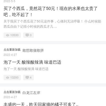
2022-5-5
买了个西瓜，竟然花了50元！现在的水果也太贵了
吧，吃不起了！
关于我买了个西瓜花了50元这件事，心痛到无法呼吸！ 什么时候能
西瓜自由？记得小时候的西瓜才几 ...
10530
0
点击重新加载
敢想敢做敢拼
2022-4-27
泡了一天 酸辣酸辣滴 味道巴适
泡了一天 酸辣酸辣滴 味道巴适
13200
4
点击重新加载
白龙江左岸
2022-4-27
丰盛的一天，昨天回家摘的橘子可多了..