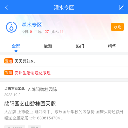
安州生活APP
灌水专区
+关注
安州人自己的生活平台
灌水专区
收藏
今日:
0
主题:
127
排名:
11
全部
最新
热门
精华
天天领红包
置顶
安州生活论坛总版规
置顶
点击重新加载
Ａ绵阳碧桂园陈
2022-10-2
绵阳园艺山碧桂园天麓
大品牌 上市物业 毗邻绵中、东辰国际学校的装修房 国庆买房还额外
赠送全屋家居 tel:18398154704 ...