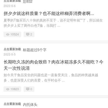
点击重新加载
彭832
2022-5-6
拼夕夕就这样质量？也不能这样糊弄消费者啊...
夏季的T恤买百八十块的真的不至于，说不定明年就**了，所以就在
拼夕夕上买了两件白色T恤，当我打 ...
10524
2
点击重新加载
标题超过5个字
2022-5-5
长期吃久冻的肉会致癌？肉在冰箱冻多久不能吃？今
天一次性说清
如今关于食品安全的问题也是一直备受关注，食品的种类越来越
多，也是深受人们的喜爱，在平时会不 ...
10823
0
点击重新加载
内托体头