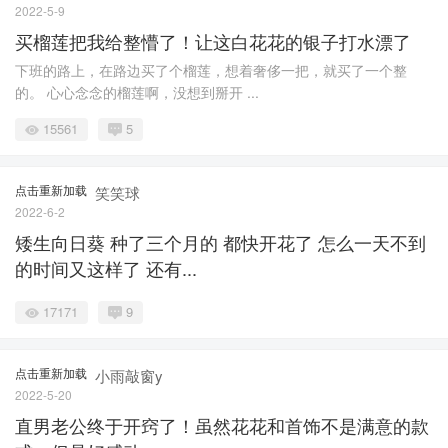
2022-5-9
买榴莲把我给整懵了！让这白花花的银子打水漂了
下班的路上，在路边买了个榴莲，想着奢侈一把，就买了一个整
的。 心心念念的榴莲啊，没想到掰开 ...
15561
5
点击重新加载
笑笑球
2022-6-2
矮生向日葵 种了三个月的 都快开花了 怎么一天不到
的时间又这样了 还有...
17171
9
点击重新加载
小雨敲窗y
2022-5-20
直男老公终于开窍了！虽然花花和首饰不是满意的款