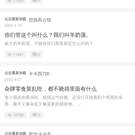
11333
0
点击重新加载
您脱风云错
2022-4-15
你们管这个叫什么？我们叫羊奶蒲。
硕大的羊奶蒲，不晓得你们那里都是怎么叫的？
11481
2
点击重新加载
卡卡西720
2022-4-27
杂牌零食莫乱吃，都不晓得里面有什么
拿小朋友的果冻吃，就我运气好撒。还没打开就看到个黑黑的东
西，撕开又像杂质又像菠萝的残留物。 ...
16766
5
点击重新加载
肥皂沫沫盘