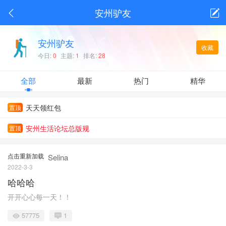
安州生活APP
安州驴友
+关注
安州人自己的生活平台
安州驴友
收藏
今日:
0
主题:
1
排名:
28
全部
最新
热门
精华
天天领红包
置顶
安州生活论坛总版规
置顶
点击重新加载
Selina
2022-3-3
哈哈哈
开开心心每一天！！
57775
1