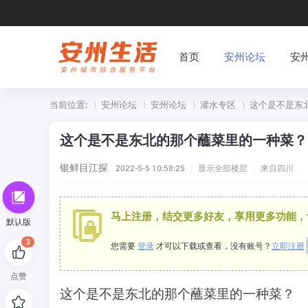
首页
安州论坛
安
排行榜
当前位置:
安州论坛
安州论坛
灌水专区
这个是不是东北
这个是不是东北的那个蘸菜里的一种菜？
»
›
›
›
银鲜目江探
2022-5-5 10:58:25
|
显示全部楼层
|
来自四川
马上注册，结交更多好友，享用更多功能，
默认版
3
您需要
登录
才可以下载或查看，没有账号？
立即注册
点赞
这个是不是东北的那个蘸菜里的一种菜？