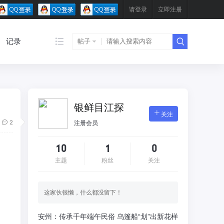
请登录
立即注册
记录
帖子
银鲜目江探
关注
2
注册会员
10
1
0
主题
粉丝
关注
这家伙很懒，什么都没留下！
安州：传承千年端午民俗 乌篷船“划”出新花样