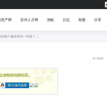
州房产网
安州人才网
淘帖
日志
相册
分享
的那个蘸菜里的一种菜？ ...
9963
×
让你轻松玩转社区。