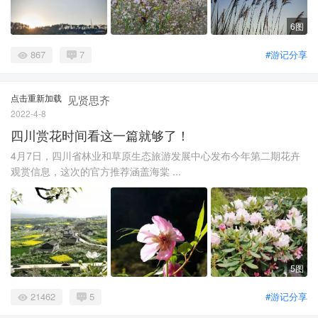
6图
867
7
#游记分享
点击重新加载
见贤思齐
2022-4-8
四川赏花时间看这一篇就够了！
4月7日，四川省林业和草原生态旅游发展中心发布今年第二期花卉
观赏信息，这次的官方推荐涵盖海棠 ...
5图
21462
5
#游记分享