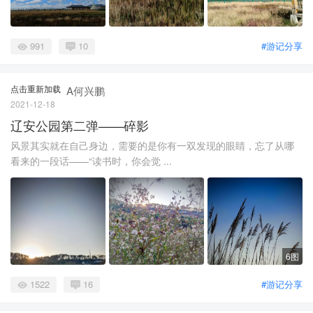
991
10
#游记分享
点击重新加载
A何兴鹏
2021-12-18
辽安公园第二弹——碎影
风景其实就在自己身边，需要的是你有一双发现的眼睛，忘了从哪
看来的一段话——“读书时，你会觉 ...
6图
1522
16
#游记分享