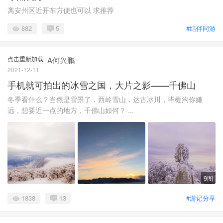
离安州区近开车方便也可以 求推荐
882
5
#结伴同游
点击重新加载
A何兴鹏
2021-12-11
手机就可拍出的冰雪之国，大片之影——千佛山
冬季看什么？当然是雪景了，西岭雪山，达古冰川，毕棚沟你嫌
远，想要近一点的地方，千佛山如何？ ...
9图
1838
13
#游记分享