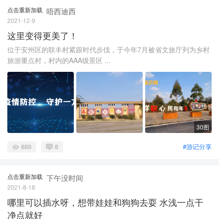
点击重新加载
唔西迪西
2021-12-9
这里变得更美了！
位于安州区的联丰村紧跟时代步伐，于今年7月被省文旅厅列为乡村
旅游重点村，村内的AAA级景区 ...
30图
889
8
#游记分享
点击重新加载
下午没时间
2021-8-18
哪里可以插水呀，想带娃娃和狗狗去耍 水浅一点干
净点就好