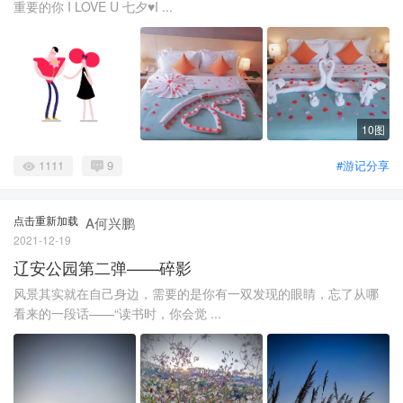
重要的你 I LOVE U 七夕♥I ...
10图
1111
9
#游记分享
点击重新加载
A何兴鹏
2021-12-19
辽安公园第二弹——碎影
风景其实就在自己身边，需要的是你有一双发现的眼睛，忘了从哪
看来的一段话——“读书时，你会觉 ...