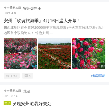
点击重新加载
安州爆料王
2021-4-8
安州「玫瑰旅游季」4月16日盛大开幕！
川西北地区首创超过200000平方玫瑰花海+坐火车赏玫瑰花海+西北
地区首个玫瑰迷宫！ 惊艳安州 ...
35图
1757
4
#精彩活动
点击重新加载
花菜
2019-8-14
发现安州避暑好去处
精华