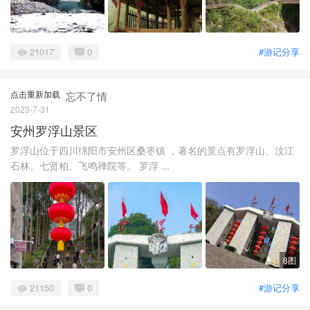
21017
0
#游记分享
点击重新加载
忘不了情
2023-7-31
安州罗浮山景区
罗浮山位于四川绵阳市安州区桑枣镇 ，著名的景点有罗浮山、汶江
石林、七贤柏、飞鸣禅院等。 罗浮 ...
8图
21150
0
#游记分享