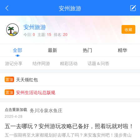
安州生活APP
安州旅游
+关注
安州人自己的生活平台
安州旅游
收藏
今日:
0
主题:
15
排名:
20
全部
最新
热门
精华
游记分享
结伴同游
精彩活动
话题＆问答
天天领红包
置顶
安州生活论坛总版规
置顶
点击重新加载
务川冷泉水鱼庄
2025-4-28
五一去哪玩？安州游玩攻略已备好，照着玩就对啦！
五一假期将至大家都规划好去哪儿了吗？来安逸安州吧！漫步青山