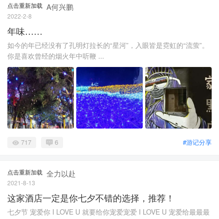
点击重新加载
A何兴鹏
2022-2-8
年味……
如今的年已经没有了孔明灯拉长的“星河”，入眼皆是霓虹的“流萤”。
你是喜欢曾经的烟火年中听鞭 ...
717
6
#游记分享
点击重新加载
全力以赴
2021-8-13
这家酒店一定是你七夕不错的选择，推荐！
七夕节 宠爱你 I LOVE U 就要给你宠爱宠爱 I LOVE U 宠爱给最最最