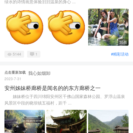
绿水的诗情画意体验汩汩温泉的身心 ...
35图
5144
1
#精彩活动
点击重新加载
我心如烟卸
2023-7-31
安州姊妹桥廊桥是闻名的的东方廊桥之一
姊妹桥位于四川绵阳安州区千佛山国家森林公园、罗浮山温泉
风景区中段的晓坝镇五福村，距千 ...