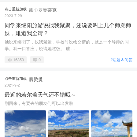
点击重新加载
甜心罗曼蒂克
2023-7-29
同学来绵阳旅游说找我聚聚，还说要叫上几个师弟师
妹，难道我全请？
她说来绵阳了，找我聚聚，学校时没啥交情的，就是一个导师的同
学。我一口答应，说请她吃饭。 谁 ...
16353
0
#话题＆问答
点击重新加载
脚烫烫
2021-9-2
最近的若尔盖天气还不错哦～
刚回来，有要去的朋友们可以出发啦